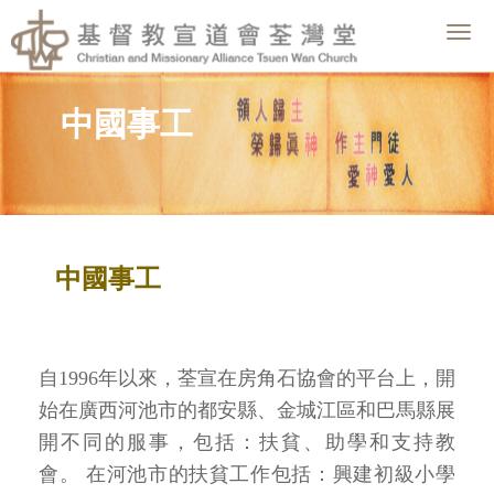
Togg
navig
中國事工
中國事工
自1996年以來，荃宣在房角石協會的平台上，開
始在廣西河池市的都安縣、金城江區和巴馬縣展
開不同的服事，包括：扶貧、助學和支持教
會。 在河池市的扶貧工作包括：興建初級小學