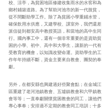
校、涼亭，為貧困地區修建收集雨水的水窖和為
鄉村鋪築道路。為了幫助河池市的新一代脫貧，
從不間斷助學工作。除了為貧困小學重鋪水管，
確保飲用水供應，又建學校、課室外，我們還差
派信徒到都安高中教授英語，和當地的高中生同
行。國內事工中，還有一個非常重要的是資助貧
困的小學、初中、高中和大學生，讓新的一代有
受教育的機會，以知識改變命運。資助學生的工
作年年持續不斷，資金主要來自教會、團契的奉
獻。
另外，在都安縣也興建過好些聚會點；在金城江
區重建了老河池鎮教會、五墟鎮教會和六甲鎮教
會等等；一直奉獻關懷貧困教會的同工，讓他們
專心事奉；安排過不定期的教會同工培訓；十多