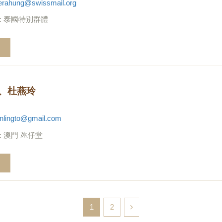
erahung@swissmail.org
: 泰國特別群體
、杜燕玲
inlingto@gmail.com
: 澳門 氹仔堂
1
2