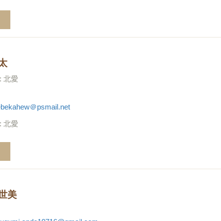
太
: 北愛
ebekahew＠psmail.net
: 北愛
世美