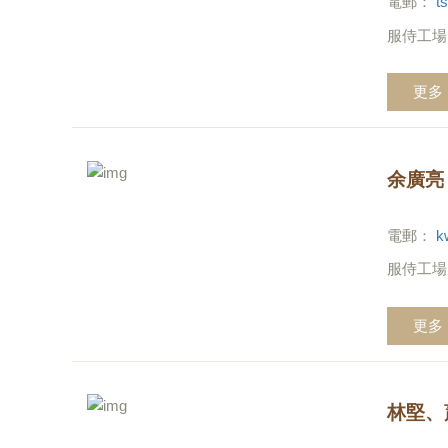
電郵：
t
服侍工場
更多
余廣亮
電郵：
k
服侍工場
更多
林堅、