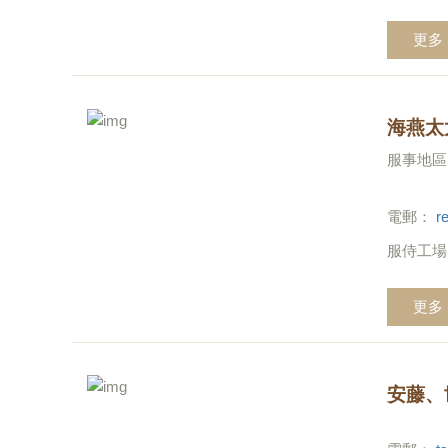
更多
海燕太
服事地區
電郵：
r
服侍工場
更多
安藤、