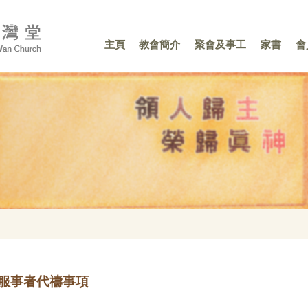
主頁
教會簡介
聚會及事工
家書
會
服事者代禱事項