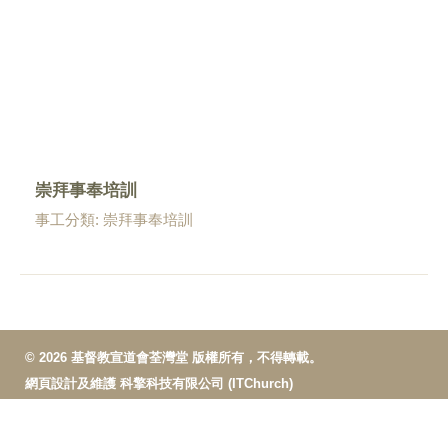
崇拜事奉培訓
事工分類: 崇拜事奉培訓
© 2026 基督教宣道會荃灣堂 版權所有，不得轉載。
網頁設計及維護
科擎科技有限公司 (ITChurch)
惡劣天氣指引
網站地圖