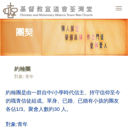
Togg
navig
團契
約翰團
對象: 青年
約翰團是由一群自中/小學時代信主、持守信仰至今
的職青信徒組成。單身、已婚、已婚有小孩的團友
各佔1/3。聚會人數約30 人。
對象:青年