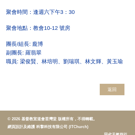
聚會時間：逢週六下午3：30
聚會地點：教會10-12 號房
團長/組長: 龐博
副團長: 羅翡翠
職員: 梁俊賢、林培明、劉瑞琪、林文輝、黃玉瑜
返回
© 2026 基督教宣道會荃灣堂 版權所有，不得轉載。
網頁設計及維護
科擎科技有限公司 (ITChurch)
惡劣天氣指引