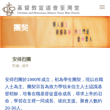
Togg
navig
團契
安得烈團
對象: 成年
安得烈團於1990年成立，初為學生團契，現以在職
人士為主。團契宗旨為致力
帶領未信主人士認識基
督耶穌，培養在職基督徒靈命成長，尋求上帝的召
命，
學習在主裡一同成長、彼此支援。聚會人數約
20-30人。