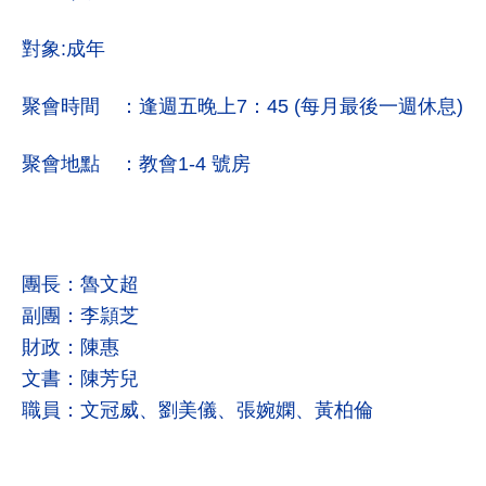
對象:成年
聚會時間 ：逢週五晚上7：45 (每月最後一週休息)
聚會地點 ：教會1-4 號房
團長：魯文超
副團：
李頴芝
財政：陳惠
文書：陳芳兒
職員：文冠威、劉美儀、張婉嫻、黃柏倫