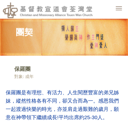
Togg
navig
團契
保羅團
對象: 成年
保羅團是有理想、有活力、人生閱歷豐富的弟兄姊
妹，縱然性格各
有不同，卻又合而為一。感恩我們
一起渡過快樂的時光，亦並肩走
過艱難的歲月，願
意在神帶領下繼續成長!平均出席約25-30人。