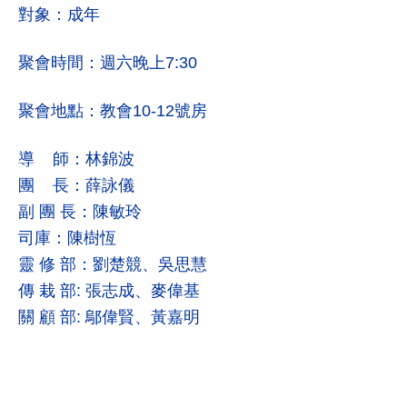
對象：成年
聚會時間：週六晚上7:30
聚會地點：教會10-12號房
導 師：林錦波
團 長：薛詠儀
副 團 長：陳敏玲
司庫：陳樹恆
靈 修 部：劉楚競、吳思慧
傳 栽 部: 張志成、麥偉基
關 顧 部: 鄔偉賢、黃嘉明