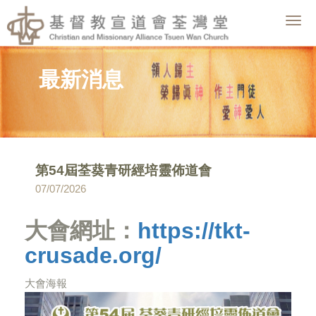
Togg
navig
最新消息
第54屆荃葵青研經培靈佈道會
07/07/2026
大會網址：
https://tkt-
crusade.org/
大會海報