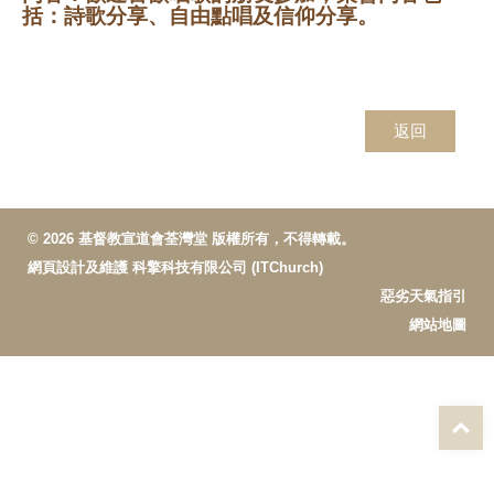
括：詩歌分享、自由點唱及信仰分享。
返回
© 2026 基督教宣道會荃灣堂 版權所有，不得轉載。
網頁設計及維護
科擎科技有限公司 (ITChurch)
惡劣天氣指引
網站地圖
T