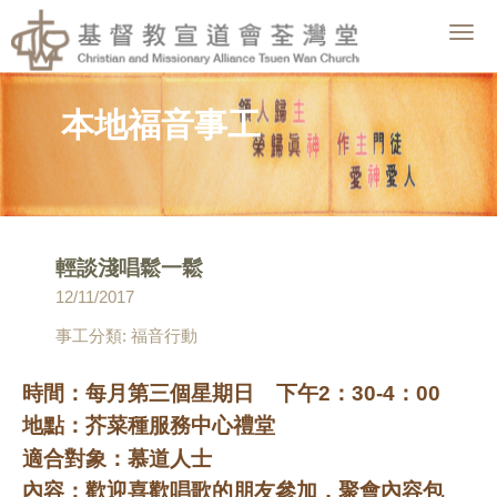
Togg
navig
本地福音事工
輕談淺唱鬆一鬆
12/11/2017
事工分類: 福音行動
時間：每月第三個星期日 下午2
：30-4：00
地點：芥菜種服務中心禮堂
適合對象：慕道人士
內容：歡迎喜歡唱歌的朋友參加，聚會內容包