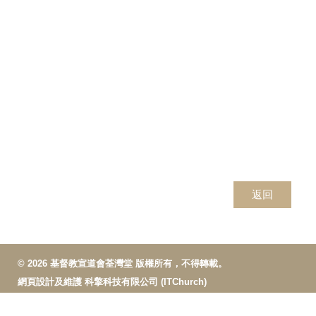
返回
© 2026 基督教宣道會荃灣堂 版權所有，不得轉載。
網頁設計及維護
科擎科技有限公司 (ITChurch)
惡劣天氣指引