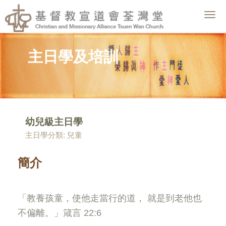
Togg
navig
主日學及培訓
幼兒級主日學
主日學分類: 兒童
簡介
「教養孩童，使他走當行的道， 就是到老他也
不偏離。」箴言 22:6