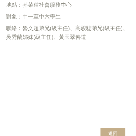
地點：芥菜種社會服務中心
對象：中一至中六學生
聯絡：魯文超弟兄(級主任)、高駿驄弟兄(級主任)、
吳秀蘭姊妹(級主任)、黃玉翠傳道
返回