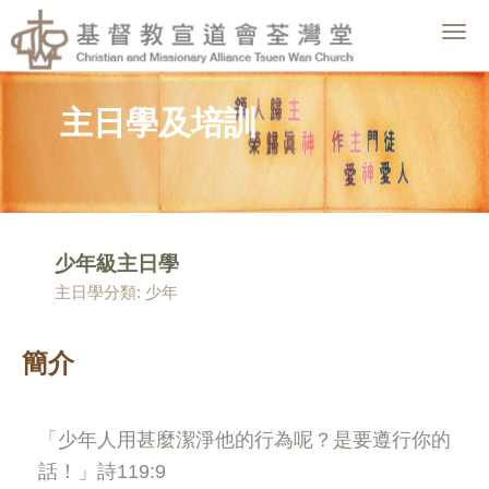
Togg
navig
主日學及培訓
少年級主日學
主日學分類: 少年
簡介
「少年人用甚麼潔淨他的行為呢？是要遵行你的
話！」詩
119:9