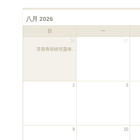
八月 2026
日
一
26
27
荃葵青研經培靈佈...
2
3
9
10